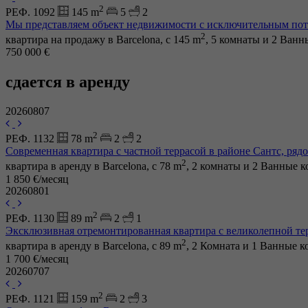
2
РЕФ. 1092
145 m
5
2
Мы представляем объект недвижимости с исключительным по
2
квартира на продажу в Barcelona, с 145 m
, 5 комнаты и 2 Ван
750 000 €
сдается в аренду
20260807
2
РЕФ. 1132
78 m
2
2
Современная квартира с частной террасой в районе Сантс, ря
2
квартира в аренду в Barcelona, с 78 m
, 2 комнаты и 2 Ванные 
1 850 €/месяц
20260801
2
РЕФ. 1130
89 m
2
1
Эксклюзивная отремонтированная квартира с великолепной тер
2
квартира в аренду в Barcelona, с 89 m
, 2 Комната и 1 Ванные 
1 700 €/месяц
20260707
2
РЕФ. 1121
159 m
2
3