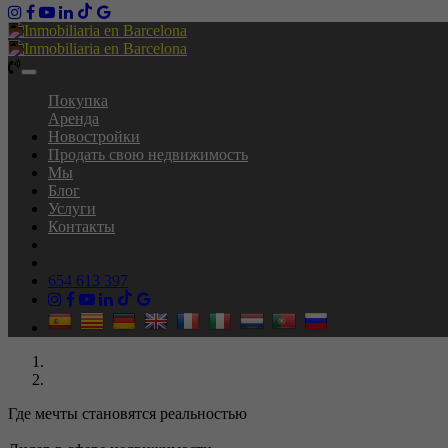
Toggle
navigation
Покупка
Аренда
Новостройки
Продать свою недвижимость
Мы
Блог
Услуги
Контакты
654 613 397
Где мечты становятся реальностью
Ваш дом - наш приоритет, доверьтесь тем, кто знает