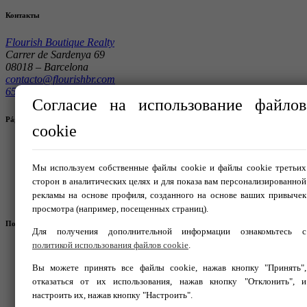
Контакты
Flourish Boutique Realty
Carrer de Sardenya 69
08018 – Barcelona
contacto@flourishbr.com
654 613 397
Согласие на использование файлов
Páginas de interés
cookie
Покупка
Аренда
Мы используем собственные файлы cookie и файлы cookie третьих
Защита данных
сторон в аналитических целях и для показа вам персонализированной
Política de Cookies
рекламы на основе профиля, созданного на основе ваших привычек
Правовая информация
просмотра (например, посещенных страниц).
Подпишитесь на нас в:
Для получения дополнительной информации ознакомьтесь с
политикой использования файлов cookie
.
Вы можете принять все файлы cookie, нажав кнопку "Принять",
отказаться от их использования, нажав кнопку "Отклонить", и
настроить их, нажав кнопку "Настроить".