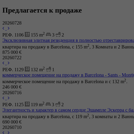
Предлагается к продаже
20260728
2
РЕФ. 1106
155 m
3
2
Эксклюзивная элитная резиденция в полностью отреставрирова
2
квартира на продажу в Barcelona, с 155 m
, 3 Комната и 2 Ван
875 000 €
20260722
2
РЕФ. 1129
132 m
1
коммерческое помещение на продажу в Barcelona - Sants - Montj
2
коммерческое помещение на продажу в Barcelona и с 132 m
.
246 000 €
20260716
2
РЕФ. 1125
119 m
3
2
Элегантность и характер в самом сердце Эшампле Эскерра с ба
2
квартира на продажу в Barcelona, с 119 m
, 3 комнаты и 2 Ван
690 000 €
20260710