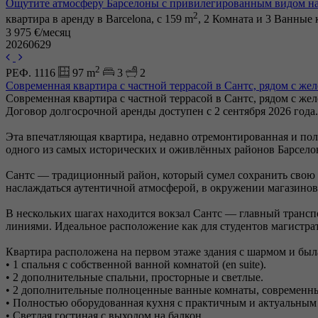
Ощутите атмосферу Барселоны с привилегированным видом на
2
квартира в аренду в Barcelona, с 159 m
, 2 Комната и 3 Ванные
3 975 €/месяц
20260629
2
РЕФ. 1116
97 m
3
2
Современная квартира с частной террасой в Сантс, рядом с ж
Современная квартира с частной террасой в Сантс, рядом с ж
Договор долгосрочной аренды доступен с 2 сентября 2026 года.
Эта впечатляющая квартира, недавно отремонтированная и пол
одного из самых исторических и оживлённых районов Барсело
Сантс — традиционный район, который сумел сохранить свою л
наслаждаться аутентичной атмосферой, в окружении магазинов
В нескольких шагах находится вокзал Сантс — главный транс
линиями. Идеальное расположение как для студентов магистрат
Квартира расположена на первом этаже здания с шармом и был
• 1 спальня с собственной ванной комнатой (en suite).
• 2 дополнительные спальни, просторные и светлые.
• 2 дополнительные полноценные ванные комнаты, современн
• Полностью оборудованная кухня с практичным и актуальным
• Светлая гостиная с выходом на балкон.