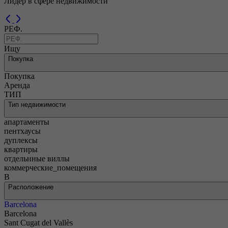
Лидер в сфере недвижимости
У нас лучший выбор эксклюзивной недвижимости в лучших р
Previous
Next
РЕФ.
Ищу
Покупка
Покупка
Аренда
ТИП
Тип недвижимости
апартаменты
пентхаусы
дуплексы
квартиры
отдельнные виллы
коммерческие_помещения
В
Расположение
Barcelona
Barcelona
Sant Cugat del Vallès