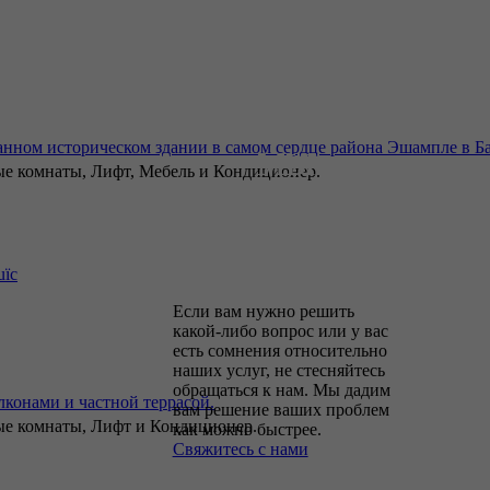
Свяжитесь
с нами и
мы
нном историческом здании в самом сердце района Эшампле в Ба
ные комнаты, Лифт, Мебель и Кондиционер.
поможем
вам
uïc
Если вам нужно решить
какой-либо вопрос или у вас
есть сомнения относительно
наших услуг, не стесняйтесь
обращаться к нам. Мы дадим
лконами и частной террасой.
вам решение ваших проблем
ные комнаты, Лифт и Кондиционер.
как можно быстрее.
Свяжитесь с нами