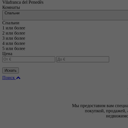
Vilafranca del Penedès
Комнаты
Спальни
Спальни
1 или более
2 или более
3 или более
4 или более
5 или более
Цена
Искать
Поиск
Мы предоставим вам специа
покупкой, продажей,
недвижимос