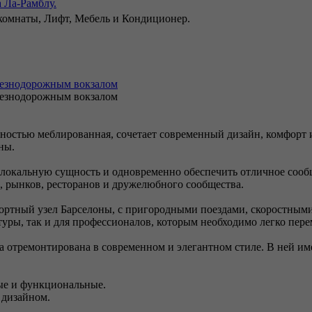
 Ла-Рамблу.
 комнаты, Лифт, Мебель и Кондиционер.
елезнодорожным вокзалом
елезнодорожным вокзалом
ностью меблированная, сочетает современный дизайн, комфорт и
ны.
окальную сущность и одновременно обеспечить отличное сообще
, рынков, ресторанов и дружелюбного сообщества.
портный узел Барселоны, с пригородными поездами, скоростны
уры, так и для профессионалов, которым необходимо легко пере
а отремонтирована в современном и элегантном стиле. В ней им
ые и функциональные.
 дизайном.